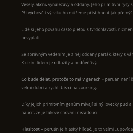
Veselý, akční, vynalézavý a oddaný. Jeho primitivní rysy
Při výchově i výcviku ho můžeme přistihnout jak přemýšl
Lidé si jeho povahu často pletou s tvrdohlavostí, nicmén
nevyplatí.
Se správným vedením je z něj oddaný parťák, který s vá
K cizím lidem je odtažitý a nedůvěřivý.
Co bude dělat, protože to má v genech
– peruán není šl
velmi dobří a rychlí běžci na coursing.
Díky jejich primitvním genům mívají silný lovecký pud a 
naučit, že je takové chování nežádoucí.
Hlasitost –
peruán je hlasitý hlídač. Je to velmi „upoví