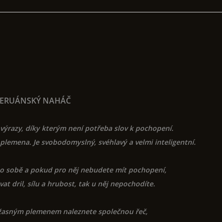
ERUÁNSKÝ NAHÁČ
 výrazy, díky kterým není potřeba slov k pochopení.
plemena. Je svobodomyslný, svéhlavý a velmi inteligentní.
m o sobě a pokud pro něj nebudete mít pochopení,
at dril, sílu a hrubost, tak u něj nepochodíte.
žasným plemenem naleznete společnou řeč,