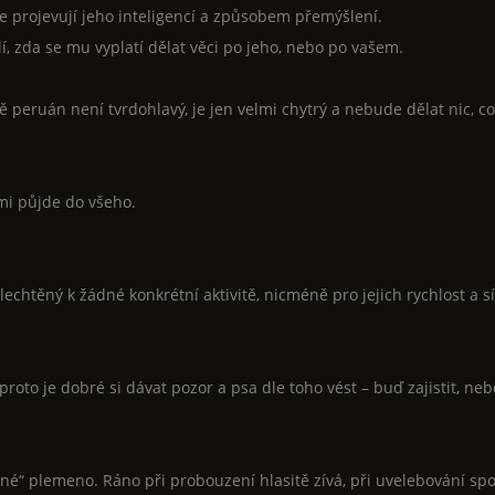
 se projevují jeho inteligencí a způsobem přemýšlení.
í, zda se mu vyplatí dělat věci po jeho, nebo po vašem.
ě peruán není tvrdohlavý, je jen velmi chytrý a nebude dělat nic, c
mi půjde do všeho.
echtěný k žádné konkrétní aktivitě, nicméně pro jejich rychlost a sí
proto je dobré si dávat pozor a psa dle toho vést – buď zajistit, ne
dané“ plemeno. Ráno při probouzení hlasitě zívá, při uvelebování sp