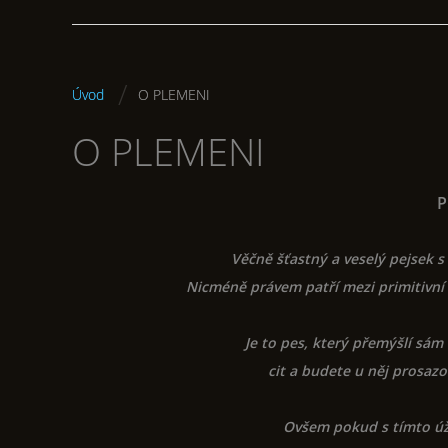
/
Úvod
O PLEMENI
O PLEMENI
P
Věčně šťastný a veselý pejsek s
Nicméně právem patří mezi primitivní 
Je to pes, který přemýšlí sá
cit a budete u něj prosazov
Ovšem pokud s tímto ú