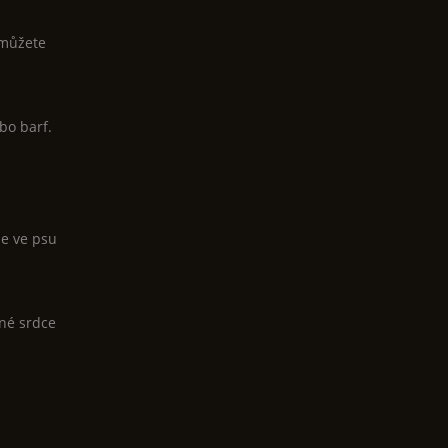
 můžete
bo barf.
se ve psu
ené srdce