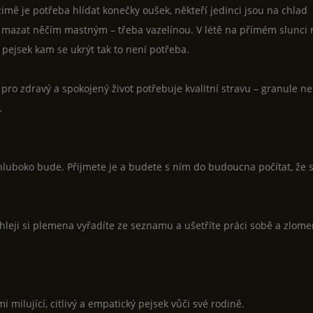
zimě je potřeba hlídat konečky oušek, někteří jedinci jsou na chlad
y mazat něčím mastným – třeba vazelínou. V létě na přímém slunci
jsek kam se ukrýt tak to není potřeba.
pro zdravý a spokojený život potřebuje kvalitní stravu – granule ne
.
luboko bude. Přijmete je a budete s ním do budoucna počítat, že 
ychleji si plemena vyřadíte ze seznamu a ušetříte práci sobě a zlom
i milující, citlivý a empatický pejsek vůči své rodině.