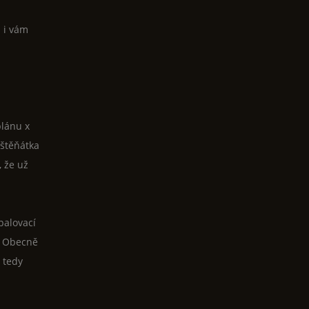
u i vám
plánu x
 štěňátka
, že už
palovací
i. Obecně
 tedy