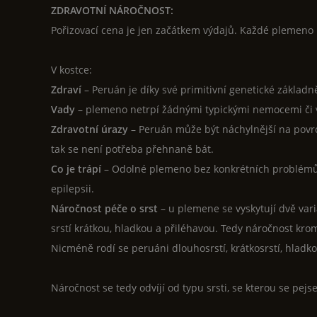
ZDRAVOTNÍ NÁROČNOST:
Pořizovací cena je jen začátkem výdajů. Každé plemeno 
V kostce:
Zdraví
– Peruán je díky své primitivní genetické základ
Vady
– plemeno netrpí žádnými typickými nemocemi či
Zdravotní úrazy
– Peruán může být náchylnější na povrc
tak se není potřeba přehnaně bát.
Co je trápí
– Odolné plemeno bez konkrétních problémů. 
epilepsii.
Náročnost péče o srst
– u plemene se vyskytují dvě vari
srstí krátkou, hladkou a přiléhavou. Tedy náročnost kr
Nicméně rodí se peruáni dlouhosrstí, krátkosrstí, hladkos
Náročnost se tedy odvíjí od typu srsti, se kterou se pejs