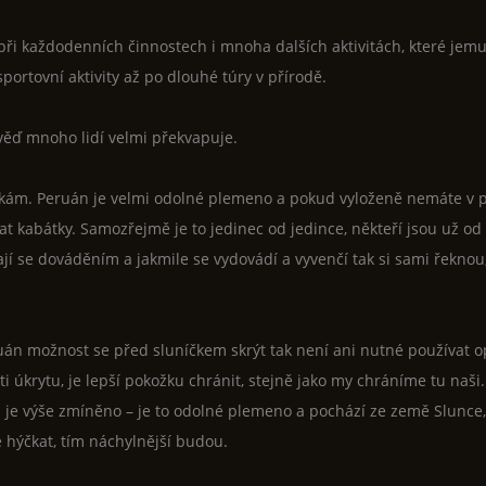
při každodenních činnostech i mnoha dalších aktivitách, které jem
sportovní aktivity až po dlouhé túry v přírodě.
ověď mnoho lidí velmi překvapuje.
lékám. Peruán je velmi odolné plemeno a pokud vyloženě nemáte v 
 kabátky. Samozřejmě je to jedinec od jedince, někteří jsou už od
jí se dováděním a jakmile se vydovádí a vyvenčí tak si sami řeknou
ruán možnost se před sluníčkem skrýt tak není ani nutné používat o
i úkrytu, je lepší pokožku chránit, stejně jako my chráníme tu naš
už je výše zmíněno – je to odolné plemeno a pochází ze země Slunce,
hýčkat, tím náchylnější budou.