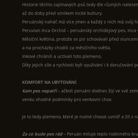
Historie těchto zajímavých psů tedy dle různých nalez
až do doby před vznikem Incké kultury.
Peruánský naháč má více jmen a každý z nich má svůj h
Peruvian Inca Orchid – peruánský orchidejový pes, Inc
Měsíční květina, protože se psi schovávali před sluncem
a na procházky chodili za měsíčního světla.
Inkové chránili a uctívali toto plemeno.
Díky jejich síle a rychlosti byli využívání i k doručování
KOMFORT NA UBYTOVÁNÍ:
Kam pes nepatří
– ačkoli peruáni dodnes žijí ve své zem
venku vhodné podmínky pro venkovní chov.
Je to tedy plemeno, které je nutné chovat uvnitř a žít s 
Za co bude pes rád
– Peruán miluje teplo rodinného kruhu