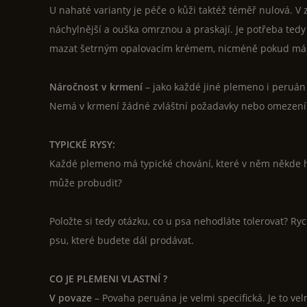
U nahaté varianty je péče o kůži taktéž téměř nulová. V 
náchylnější a ouška omrznou a praskají. Je potřeba ted
mazat šetrným opalovacím krémem, nicméně pokud má pe
Náročnost v krmení
– jako každé jiné plemeno i peruán 
Nemá v krmení žádné zvláštní požadavky nebo omezení
TYPICKÉ RYSY:
Každé plemeno má typické chování, které v něm někde h
může probudit?
Položte si tedy otázku, co u psa nehodláte tolerovat? R
psu, které budete dál prodávat.
CO JE PLEMENI VLASTNÍ ?
V povaze
– Povaha peruána je velmi specifická. Je to velm