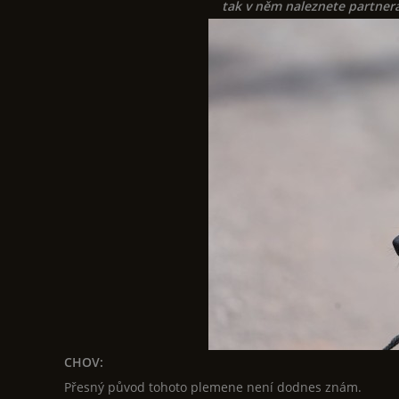
tak v něm naleznete partnera
CHOV:
Přesný původ tohoto plemene není dodnes znám.