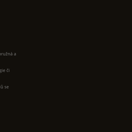
pružná a
ie či
dů se