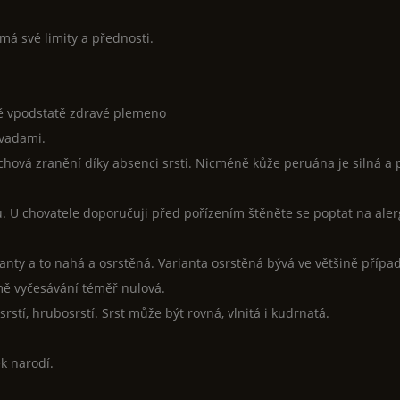
má své limity a přednosti.
ně vpodstatě zdravé plemeno
 vadami.
hová zranění díky absenci srsti. Nicméně kůže peruána je silná a 
U chovatele doporučuji před pořízením štěněte se poptat na alerg
anty a to nahá a osrstěná. Varianta osrstěná bývá ve většině přípa
omě vyčesávání téměř nulová.
rstí, hrubosrstí. Srst může být rovná, vlnitá i kudrnatá.
ek narodí.