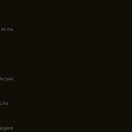
o se mu
lu jsou
bo ho
okojeně