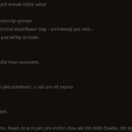
ených kreseb může sahat
istorický význam.
a Orchid Moonflower Dog – orchideový pes Inků –
 pod keříky orchideí
 pošty mezi vesnicemi.
i jako polodivocí, u nás pro ně nejsou
námi.
. Nejen že je to pes pro vnitřní chov, ale čím blíže člověku, tím lé