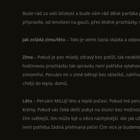
Bude rád za vaši blízkost a bude vám rád dělat parťáka 
připravíte, od lenošení na gauči, přes klidné procházky, 
Jak zvládá zimu/léto
– Toto je velmi častá otázka a odp
Zima
– Pokud je pes mladý, zdravý bez potíží, tak neob
hodinovou procházku tak opravdu není potřeba vytahovat
zimomřiví. Peruáni mi v zimě běhají bez oblečků, zahříva
chtějí do tepla, domů.
Léto
– Peruáni MILUJÍ léto a teplé počasí. Pokud má pe
krémy. Pokud vás čeká delší pobyt na slunci bez možnost
čím světlejší, tím může být o něco náchylnější. Ale jak 
není potřeba žádná přehnaná péče! Čím více je budeme 